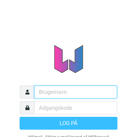
LOG PÅ
WSmail - Sikker e-mail leveret af WEBsquad